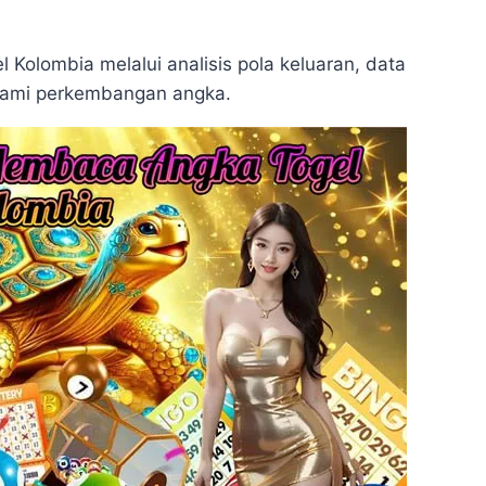
 Kolombia melalui analisis pola keluaran, data
hami perkembangan angka.