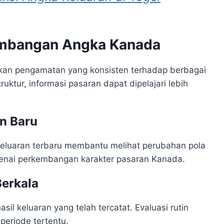
embangan Angka Kanada
n pengamatan yang konsisten terhadap berbagai
uktur, informasi pasaran dapat dipelajari lebih
n Baru
keluaran terbaru membantu melihat perubahan pola
enai perkembangan karakter pasaran Kanada.
Berkala
il keluaran yang telah tercatat. Evaluasi rutin
eriode tertentu.