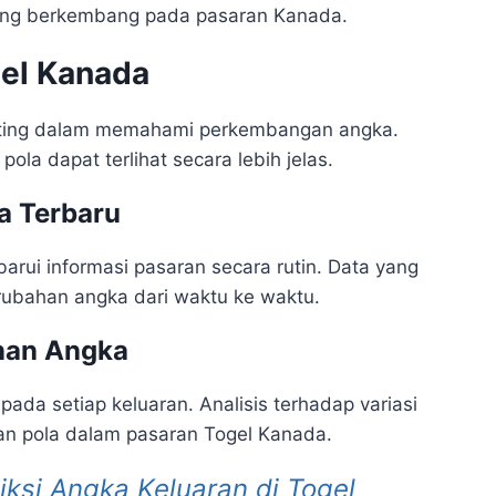
yang berkembang pada pasaran Kanada.
gel Kanada
enting dalam memahami perkembangan angka.
ola dapat terlihat secara lebih jelas.
a Terbaru
rui informasi pasaran secara rutin. Data yang
rubahan angka dari waktu ke waktu.
nan Angka
da setiap keluaran. Analisis terhadap variasi
 pola dalam pasaran Togel Kanada.
ksi Angka Keluaran di Togel