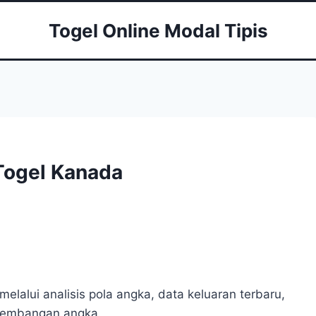
Togel Online Modal Tipis
Togel Kanada
elalui analisis pola angka, data keluaran terbaru,
kembangan angka.