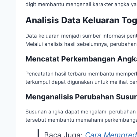
digit membantu mengenali karakter angka 
Analisis Data Keluaran To
Data keluaran menjadi sumber informasi p
Melalui analisis hasil sebelumnya, perubahan p
Mencatat Perkembangan Angk
Pencatatan hasil terbaru membantu memperba
terkumpul dapat digunakan untuk melihat pe
Menganalisis Perubahan Susu
Susunan angka dapat mengalami perubahan pa
tersebut membantu memahami perkembangan
Baca Juga:
Cara Mempredi